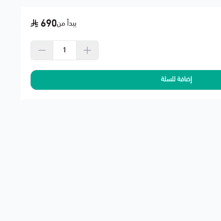
690
يبدأ من
إضافة للسلة