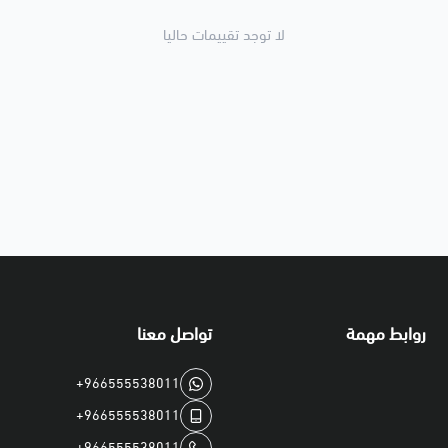
لا توجد تقييمات حاليا
روابط مهمة
تواصل معنا
+966555538011
+966555538011
+966555538011