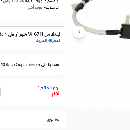
172.50 ر.س
أو قسم فاتورتك بقيمة
عل
اعرف أكثر
الإسلامية
قسمها على 4 دفعات شهرية بقيمة 172.50
نوع المنتج
*
اختر
الوزن