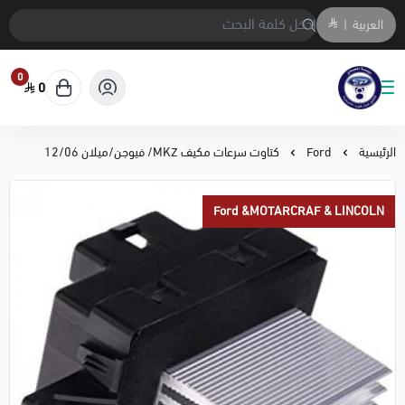
العربية
|
0
0
متجر المحمادي لقطع السيارات
الرئيسية
Ford
كتاوت سرعات مكيف MKZ/ فيوجن/ميلان 12/06
Ford &MOTARCRAF & LINCOLN