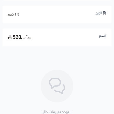
الوزن
1.5 كجم
السعر
520
يبدأ من
لا توجد تقييمات حاليا