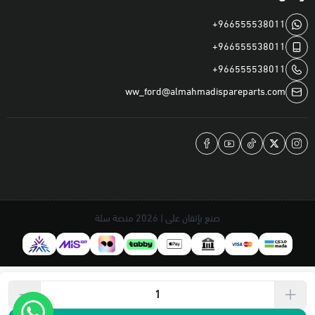
+966555538011
+966555538011
+966555538011
ww_ford@almahmadispareparts.com
صنع بإتقان على | 2026
منصة سلة