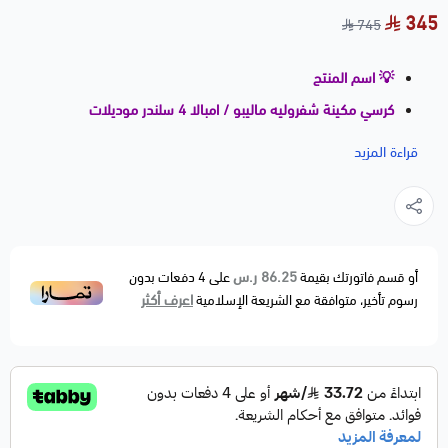
345
745
💡 اسم المنتج
كرسي مكينة شفروليه ماليبو / امبالا 4 سلندر موديلات
2011–2017 ⭐⭐⭐
قراءة المزيد
📝 وصف المنتج
كرسي المكينة (Engine Mount) هو الجزء المسؤول عن
تثبيت المحرك وتقليل الاهتزازات أثناء التشغيل، مما يوفر
قيادة مريحة ويحافظ على سلامة مكونات السيارة.
86.25 ر.س
أو قسم فاتورتك بقيمة
على
4
دفعات بدون
اعرف أكثر
رسوم تأخير، متوافقة مع الشريعة الإسلامية
⚠ أعراض التلف
❌ اهتزاز ملحوظ في السيارة
❌ صوت دق عند التعشيق
❌ حركة غير طبيعية للمكينة
❌ ضعف في ثبات المحرك