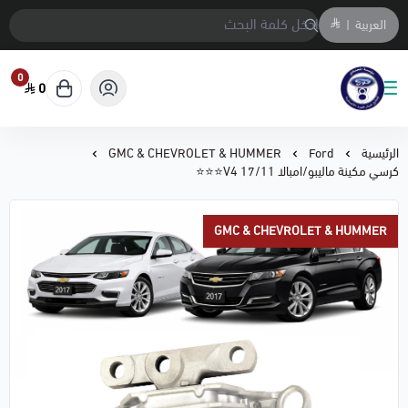
العربية
|
0
0
متجر المحمادي لقطع السيارات
الرئيسية
Ford
GMC & CHEVROLET & HUMMER
كرسي مكينة ماليبو/امبالا 17/11 V4⭐⭐⭐
GMC & CHEVROLET & HUMMER