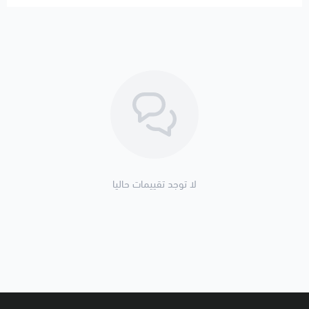
المواد: مطاط مقوى + قاعدة معدنية
الجودة: عالية (مطابقة للمواصفات الأصلية)
التركيب: مباشر Plug & Play
الحالة: جديد
🛠️ ملاحظات المحمادي
✔️ يرجى تحديد الموقع (يمين / يسار / أمامي)
✔️ يفضل تغيير جميع الكراسي عند وجود اهتزاز
✔️ بعض الاهتزازات تكون من كرسي القير
لا توجد تقييمات حاليا
🚚 الشحن والتوصيل
✔️ شحن لجميع مناطق المملكة
✔️ شحن لدول الخليج
✔️ شحن دولي 🌍
✔️ تغليف احترافي + تتبع مباشر 📦
🔒 تنويه هام