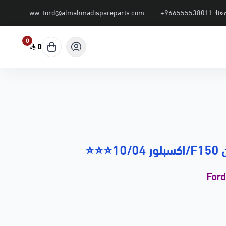
عنا:
+966555538011
ww_ford@almahmadispareparts.com
0
0
1⭐⭐⭐
For