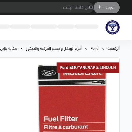
العربية
|
متجر المحمادي لقطع السيارات
الرئيسية
Ford
اجزاء الهيكل و جسم المركبة والديكور
صفاية بنزين F150/اكسبلور 10/04⭐⭐
Ford &MOTARCRAF & LINCOLN