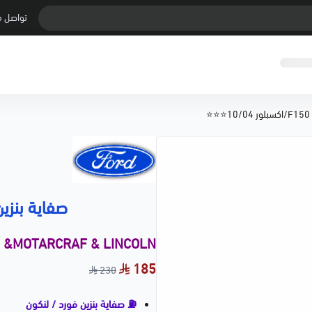
تواصل م
⭐
صفاية بنزين F150/اكسبلور 0/04
d &MOTARCRAF & LINCOLN
185
230
⛽ صفاية بنزين فورد / لنكون