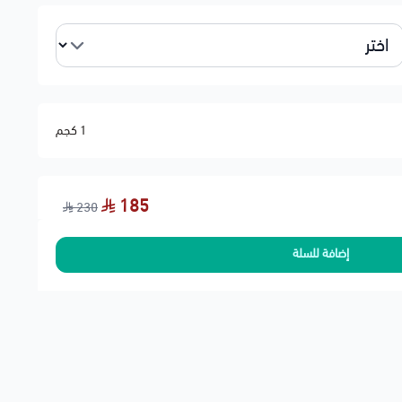
1 كجم
185
230
إضافة للسلة
وقود من الشوائب قبل دخول المضخة والمحرك، مما يحافظ على أداء
تفتفة والضعف وصعوبة التشغيل الناتجة عن انسداد الفلتر.