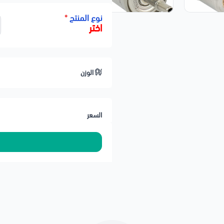
LINCOLN
نوع المنتج
*
اختر
Aviator — 2003–2005
Continental — 2017–2020
LS — 2003–2006
الوزن
Mark LT — 2006–2008
MKX — 2016–2018
MKZ — 2017–2020
السعر
Nautilus — 2019–2020
MERCURY
Mountaineer — 2003–2010
📝 وصف مختصر
صفاية البنزين مسؤولة عن تنقية ال
السيارة وثبات العزم.
بديل مطابق للأصلي ويمنع مشاكل ال