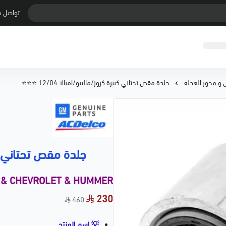
تواصل م
مل و محور العجلة
جلدة مقص تحتاني كبيرة كروز/ماليبو/امبالا 12/04 ⭐⭐⭐
جلدة مقص تحتاني كبيرة 
 & CHEVROLET & HUMMER
230
460
💡 اسم المنتج