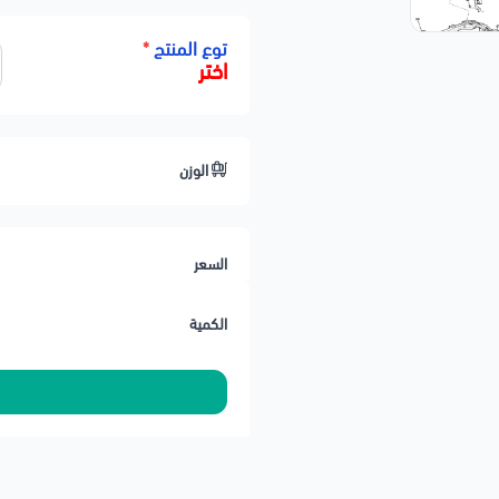
تعالج اهتزازات الدركسون والصوت ع
توع المنتج
*
اختر
مصنوعة من خامة مطاطية قوية تتح
تركيب مباشر دون تعديل
جودة عالية بديلة للأصلي OEM
الوزن
الحالة: جديد 100%
🛠️ ملاحظات المحمادي
✅ ظهور طقطقة أو اهتزاز في الخط غ
السعر
✅ يفضّل فحص المقص بالكامل عند 
🚚 شحن لجميع مناطق المملكة ودو
الكمية
🚚 تنتهي مسؤوليتنا بعد تسليم الش