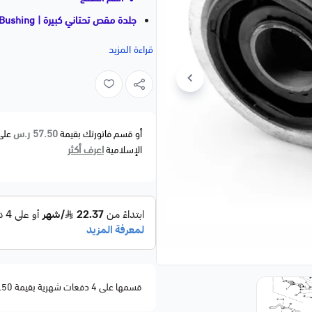
جلدة مقص تحتاني كبيرة | Lower Control Arm Bushing
ماليبو / جي6 / أورا | 2004–2012
قراءة المزيد
📝 وصف مختصر
جلدة مقص تحتاني كبيرة بجودة ممتا
والصوت وتوفر ثبات أعلى أثناء القيادة. ب
🚗 الموديلات المتوافقة
57.50 ر.س
أو قسم فاتورتك بقيمة
على
اعرف أكثر
الإسلامية
CHEVROLET
• Malibu — 2004–2012
PONTIAC
• G6 — 2005–2010
SATURN
• Aura — 2007–2009
قسمها على 4 دفعات شهرية بقيمة 57.50
⚙️ مواصفات المنتج
النوع: جلدة مقص تحتاني كبيرة – Lower Control Arm Bushing