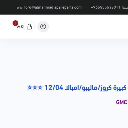
عنا:
+966555538011
ww_ford@almahmadispareparts.com
0
0
كروز/ماليبو/امبالا 12/04 ⭐⭐⭐
GMC