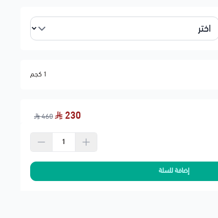
ند المطبات
مل الضغط والحرارة
1 كجم
البًا من جلود المقصات
230
460
الاستبدال
ل الخليج
حنة لشركة النقل
إضافة للسلة