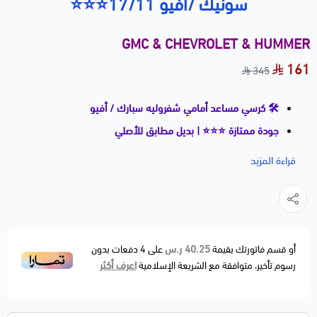
سونيك /افيو 17/11⭐⭐⭐
GMC & CHEVROLET & HUMMER
161
345
🛠️ كرسي مساعد أمامي شفروليه سبارك / أفيو
جودة ممتازة ⭐⭐⭐ | بديل مطابق للأصلي
🚗 الموديلات المتوافقة:
قراءة المزيد
CHEVROLET SPARK — 2016–2022 (1.4L L4 – جميع
الفئات)
CHEVROLET AVEO — 2011
📝 الوصف:
40.25 ر.س
أو قسم فاتورتك بقيمة
على
4
دفعات بدون
اعرف أكثر
رسوم تأخير، متوافقة مع الشريعة الإسلامية
كرسي مساعد أمامي مصمم لتثبيت المساعد العلوي وتقليل
الاهتزازات والصدمات أثناء القيادة. يساعد في تحسين الثبات
وتقليل الأصوات الناتجة عن المطبات والطريق الوعر.