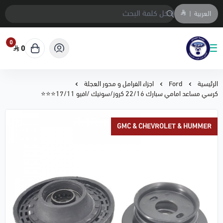
العربية
|
0
0
متجر المحمادي لقطع السيارات
الرئيسية
Ford
اجزاء الفرامل و محور العجلة
كرسي مساعد امامي سبارك 22/16 كروز/سونيك /افيو 17/11⭐⭐⭐
GMC & CHEVROLET & HUMMER