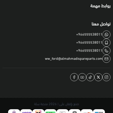
روابط مهمة
تواصل معنا
+966555538011
+966555538011
+966555538011
ww_ford@almahmadispareparts.com
صنع بإتقان على | 2026
منصة سلة