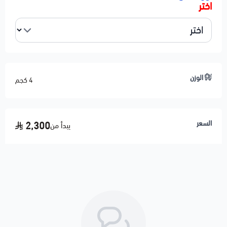
اختر
الوزن
4 كجم
السعر
2,300
يبدأ من