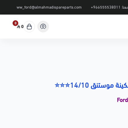
عنا:
+966555538011
ww_ford@almahmadispareparts.com
0
0
 موستنق 14/10⭐⭐⭐
For