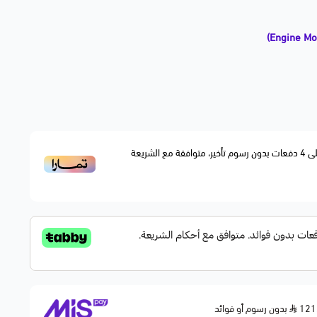
رك في الشاصي وتقليل الاهتزاز والضجيج أثناء التشغيل والتسارع.
قطعة بديلة مطابقة لمواصفات الوكالة OEM Fitment، مصنوعة لتحمل العزم والحرارة وتوفير قيادة
ى
4
دفعات بدون رسوم تأخير، متوافقة مع الشريعة
ملاحظة: يختلف الكرسي حسب نوع المحرك (V6 / V8). يتوفر يمين أو يسار—يرجى تحديد الجهة ونوع
اهتزاز
بدون رسوم أو فوائد