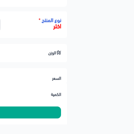
🔹 الخامة: معدن مع ربل مقوّى عال
🔹 الأداء: امتصاص ممتاز للاهتزازات
نوع المنتج
*
اختر
🔹 التحمل: مقاوم للتآكل والحرارة
🔹 التركيب: مطابق للأصلي — Plug & Play
🔹 الجودة: ⭐⭐⭐
الوزن
🔹 الحالة: جديد 100%
🛠️ ملاحظات المحمادي
✅ تلف كرسي المكينة يسبب اهتزاز
السعر
✅ يُفضّل تغيير الكرسيين معًا للحص
🚚 تنتهي مسؤوليتنا بعد تسليم الش
الكمية