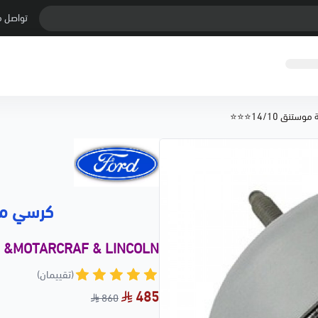
تواصل م
تنق 14/10⭐⭐⭐
كرسي مكينة
d &MOTARCRAF & LINCOLN
(تقييمان)
485
860