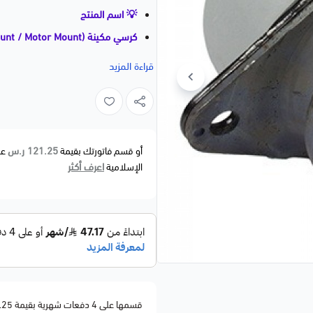
💡 اسم المنتج
كرسي مكينة (Engine Mount / Motor Mount)
Ford Mustang | 2010–2014 | ⭐⭐⭐
قراءة المزيد
📝 وصف مختصر
كرسي المكينة مسؤول عن تثبيت المح
مريحة وثبات أفضل.
121.25 ر.س
أو قسم فاتورتك بقيمة
عل
اعرف أكثر
الإسلامية
🚗 الموديلات المتوافقة
Ford Mustang — 2010–2014
المحرك قبل الطلب.
⚙️ مواصفات المنتج
🔹 القطعة: كرسي مكينة (Engine Mount)
قسمها على 4 دفعات شهرية بقيمة 121.25
🔹 الوظيفة: تثبيت المحرك وتقليل ال