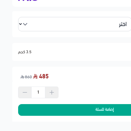
ي التحمل
3.5 كجم
 قوي أو طقة عند الدعس
485
860
ول على أفضل توازن
حنة لشركة النقل
إضافة للسلة