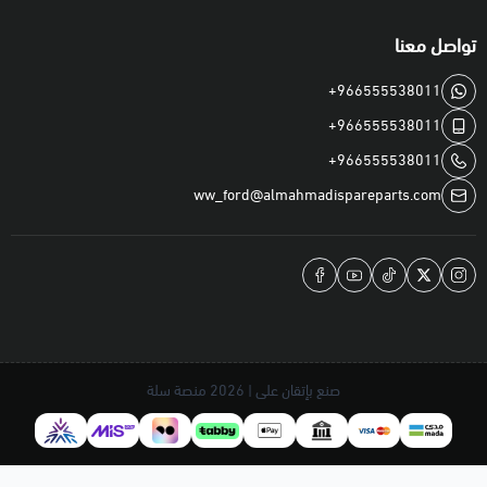
تواصل معنا
+966555538011
+966555538011
+966555538011
ww_ford@almahmadispareparts.com
صنع بإتقان على | 2026
منصة سلة