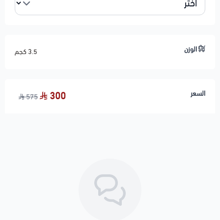
الوزن
3.5 كجم
السعر
300
575