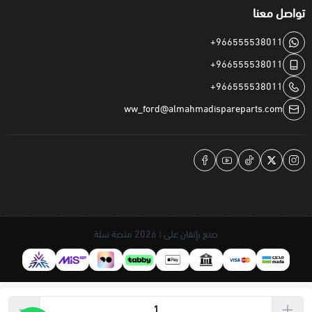
تواصل معنا
+966555538011
+966555538011
+966555538011
ww_ford@almahmadispareparts.com
صنع بإتقان على | 2026
منصة سلة