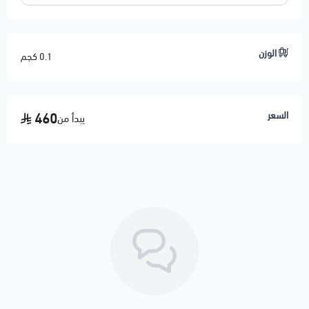
⚠️ يرجى تزويدنا برقم الشاصي (VIN) للتأكد من التوافق
⚠️ تنتهي مسؤوليتنا بعد تسليم الشحنة لشركة النقل
الوزن
0.1 كجم
السعر
460
يبدأ من