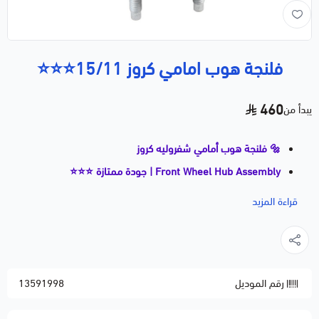
فلنجة هوب امامي كروز 15/11⭐⭐⭐
460
يبدأ من
🔩 فلنجة هوب أمامي شفروليه كروز
Front Wheel Hub Assembly | جودة ممتازة ⭐⭐⭐
🚗 الموديلات المتوافقة:
قراءة المزيد
CHEVROLET CRUZE (2011–2015)
CHEVROLET CRUZE LIMITED (2016)
📝 الوصف الفني:
رقم الموديل
13591998
فلنجة هوب أمامي كاملة مع رمان بلي، مسؤولة عن دوران
العجلة الأمامية بسلاسة وثبات، وتساعد في تقليل الاهتزاز