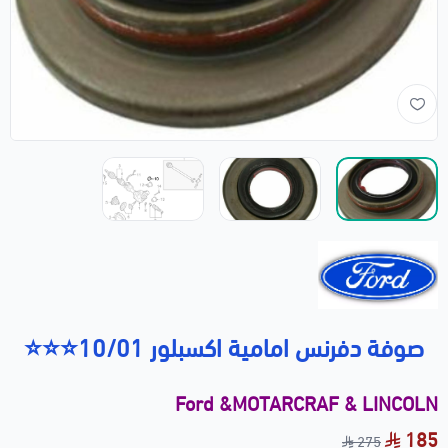
صوفة دفرنس امامية اكسبلور 10/01⭐⭐⭐
Ford &MOTARCRAF & LINCOLN
185
275