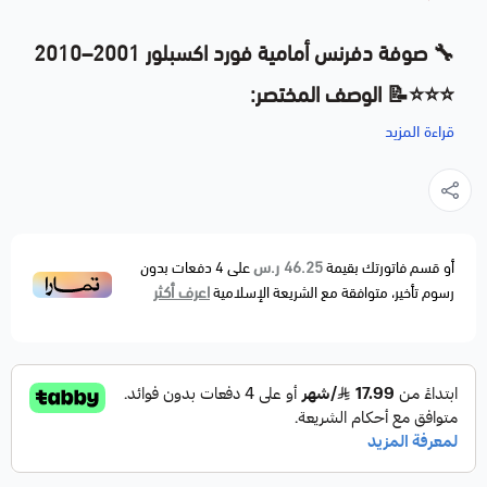
🔧
صوفة دفرنس أمامية فورد اكسبلور 2001–2010
⭐⭐⭐📝
الوصف المختصر:
قراءة المزيد
صوفة دفرنس أمامية (Front Differential Seal) ذات جودة عالية،
مصممة خصيصًا لمنع تسرب الزيوت في محور الدفرنس الأمامي،
ومتوافقة مع فورد اكسبلور ومجموعة واسعة من السيارات الأخرى.
🚗
الموديلات المتوافقة:
46.25 ر.س
أو قسم فاتورتك بقيمة
على
4
دفعات بدون
— 2001 إلى 2010
Ford Explorer
اعرف أكثر
رسوم تأخير، متوافقة مع الشريعة الإسلامية
— 1990 إلى 2011
Ford Ranger
— 2001 إلى 2010
Ford Explorer Sport / Sport Trac
— 2003 إلى 2005
Lincoln Aviator
— 1997 إلى 2010
Mercury Mountaineer
— 1991 إلى 2010
Mazda B3000 / B4000 / Navajo