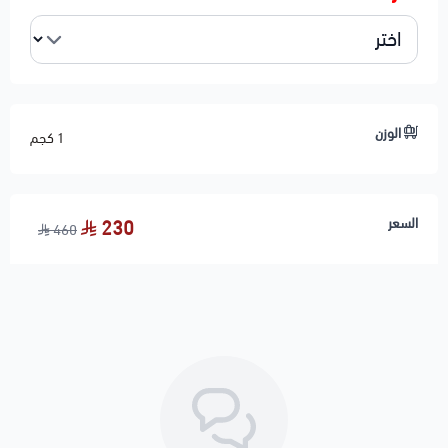
🚗 الموديلات المتوافقة
FORD
CROWN VICTORIA — 2003–2011
LINCOLN
الوزن
1 كجم
TOWN CAR — 2003–2011
MERCURY
GRAND MARQUIS — 2003–2011
السعر
230
460
MARAUDER — 2003–2004
⚙️ المواصفات الفنية
القطعة: لي فرامل خلفي (Brake Hose)
الموقع: خلفي (يمين / يسار)
الوظيفة: نقل زيت الفرامل إلى الكليبر
المواد: مطاط مقوى عالي التحمل + وصلات معدنية
الجودة: عالية (مطابقة للمواصفات الأصلية)