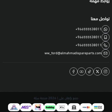
روابط مهمة
تواصل معنا
+966555538011
+966555538011
+966555538011
ww_ford@almahmadispareparts.com
صنع بإتقان على | 2026
منصة سلة