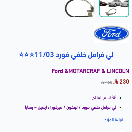
لي فرامل خلفي فورد 11/03⭐⭐⭐
Ford &MOTARCRAF & LINCOLN
230
460
💡 اسم المنتج
لي فرامل خلفي فورد / لينكون / ميركوري (يمين – يسار)
2003–2011 ⭐⭐⭐
قراءة المزيد
📝 وصف المنتج