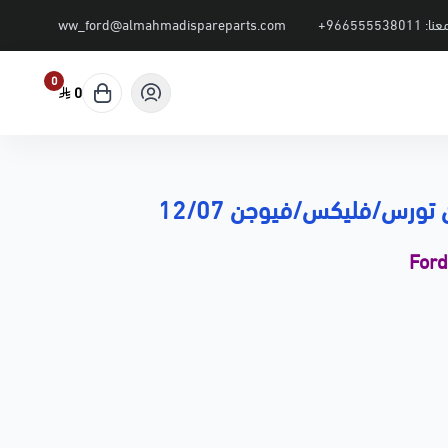
عنا:
+966555538011
ww_ford@almahmadispareparts.com
0
0
 تورس/فليكس/فيوجن 12/07
For