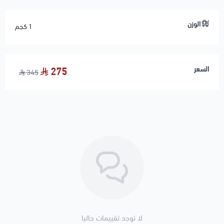
التي رود
الوزن
1 كجم
✅ يُفضّل معايرة الزوايا (الترصيص + وزن الأذرعة) بعد
الاستبدال
🚚 تنتهي مسؤوليتنا بعد تسليم الشحنة لشركة النقل
السعر
275
345
لا توجد تقييمات حاليا