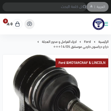
العربية
|
0
0
متجر المحمادي لقطع السيارات
الرئيسية
Ford
اجزاء الفرامل و محور العجلة
ذراع دركسون خارجي موستنق 14/05⭐⭐⭐
Ford &MOTARCRAF & LINCOLN