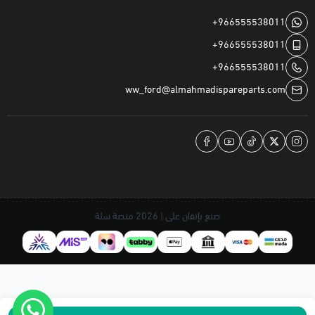
+966555538011
+966555538011
+966555538011
ww_ford@almahmadispareparts.com
صنع بإتقان على | 2026
منصة سلة