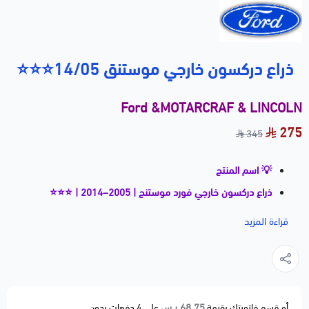
ذراع دركسون خارجي موستنق 14/05⭐⭐⭐
Ford &MOTARCRAF & LINCOLN
275
345
💡 اسم المنتج
ذراع دركسون خارجي فورد موستنج | 2005–2014 | ⭐⭐⭐
📝 وصف مختصر
قراءة المزيد
ذراع دركسون خارجي (Outer Tie Rod End) بجودة ⭐⭐⭐،
يربط الذراع الداخلي بالعجلة الأمامية ويساهم في توجيه
السيارة بثبات ودقة.
القطعة بديلة مطابقة لمواصفات الوكالة OEM Fitment
68.75 ر.س
أو قسم فاتورتك بقيمة
على
4
دفعات بدون