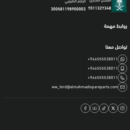
السجل التجاري
الرقم الضريبي
7011327348
300581198900003
روابط مهمة
تواصل معنا
+966555538011
+966555538011
+966555538011
ww_ford@almahmadispareparts.com