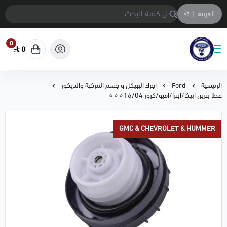
العربية
|
0
0
متجر المحمادي لقطع السيارات
الرئيسية
Ford
اجزاء الهيكل و جسم المركبة والديكور
غطا بنزين ابيكا/ابترا/افيو/كروز 16/04⭐⭐⭐
GMC & CHEVROLET & HUMMER