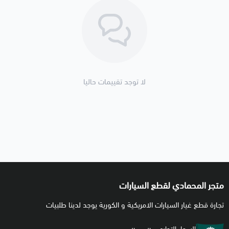
خامة بلاستيك + مطاط مقاوم للحرارة والوقود
تركيب مباشر بدون تعديل
الجودة: ⭐⭐⭐ بديل اقتصادي ممتاز
الحالة: جديد 100%
🛠️ ملاحظات المحمادي
لا توجد تقييمات حاليا
✅ مناسب لمعظم سيارات البنزين
✅ يُفضل التأكد برقم الشاصي (VIN) قبل الطلب لضمان
المطابقة
✅ في حال ظهور لمبة المكينة بسبب تسريب تانكي، يفضل
تغييره مباشرة
🚚 شحن متوفر لجميع مناطق المملكة ودول الخليج
🚚 تنتهي مسؤوليتنا بعد تسليم الشحنة لشركة النقل
متجر المحمادي لقطع السيارات
تجارة قطع غيار السيارات الامريكية و الكورية يوجد لدينا طلبيات