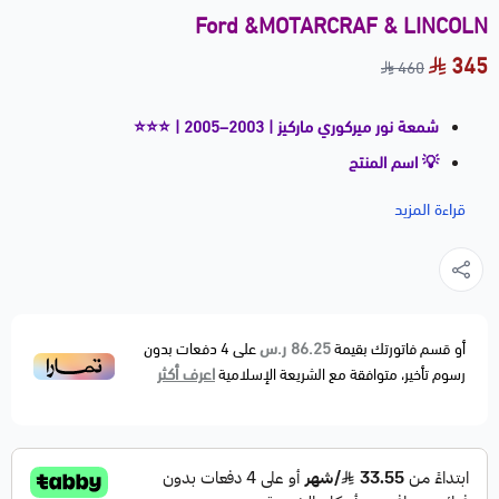
Ford &MOTARCRAF & LINCOLN
345
460
شمعة نور ميركوري ماركيز | 2003–2005 | ⭐⭐⭐
💡 اسم المنتج
شمعة نور ميركوري جراند ماركيز | 2003–2005 | ⭐⭐⭐
قراءة المزيد
📝 وصف مختصر
شمعة النور (Headlight Bulb) مصممة لتوفير إضاءة واضحة
وثابتة للطريق، مما يعزز الرؤية الليلية والسلامة أثناء القيادة.
القطعة بديلة مطابقة لمواصفات الوكالة OEM Fitment
86.25 ر.س
أو قسم فاتورتك بقيمة
على
4
دفعات بدون
اعرف أكثر
رسوم تأخير، متوافقة مع الشريعة الإسلامية
وتمنح أداء إضاءة موثوقًا بعمر تشغيلي جيد.
🚗 الموديلات المتوافقة
MERCURYGRAND MARQUIS — 2003–2005
(يرجى التأكد من نوع اللمبة المطلوب: عالي / واطي حسب