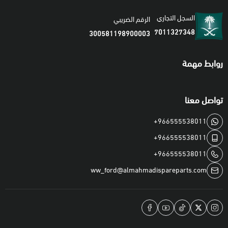
السجل التجاري
الرقم الضريبي
7011327348
300581198900003
روابط مهمة
تواصل معنا
+966555538011
+966555538011
+966555538011
ww_ford@almahmadispareparts.com