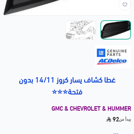
غطا كشاف يسار كروز 14/11 بدون
فتحة⭐⭐⭐
GMC & CHEVROLET & HUMMER
92
يبدأ من