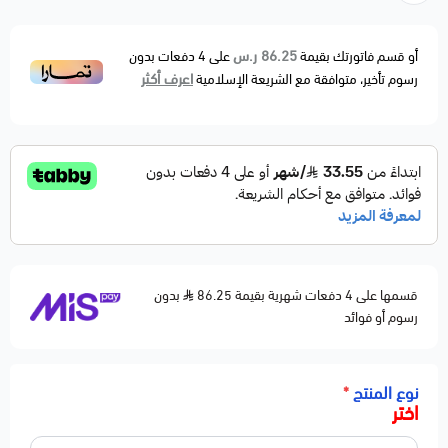
الماء أو الهواء بين القربة والمكينة/الراديتر حسب نوع
الخرطوش.
86.25 ر.س
أو قسم فاتورتك بقيمة
على
4
دفعات بدون
اعرف أكثر
رسوم تأخير، متوافقة مع الشريعة الإسلامية
مصنوع من خامة قوية مقاومة للحرارة والتشققات، ويمنع
تهريب الماء أو دخول هواء غير مرغوب للمكينة.
بديل مطابق للمواصفات الأصلية OEM Fitment.
🚗 الموديلات المتوافقة
FORD
Explorer — 2002–2008
Explorer Sport — 2002–2003
قسمها على 4 دفعات شهرية بقيمة 86.25
بدون
Explorer Sport Trac — 2004–2008
رسوم أو فوائد
MERCURY
Mountaineer — 2002–2008
نوع المنتج
*
⚙️ مواصفات المنتج
اختر
القطعة: خرطوش قربة