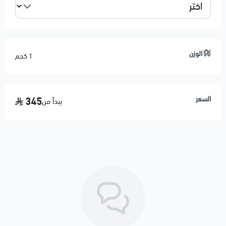
يناسب: نظام ماء الراديتر أو هواء القربة حسب النوع
خامة متينة مقاومة للحرارة والضغط
يمنع التهريب ويضمن تدفق ثابت
الوزن
1 كجم
تركيب مباشر بدون تعديل
الجودة: ⭐⭐⭐⭐ بديل مطابق للأصلي
الحالة: جديد 100%
السعر
345
يبدأ من
🛠️ ملاحظات المحمادي
✅ إذا فيه تهريب ماء أو انتفاخ بالخرطوش → غالبًا يحتاج تغيير
✅ يفضّل فحص غطاء القربة والليات الأخرى أثناء الصيانة
🚚 شحن لجميع مناطق المملكة والخليج
🚚 تنتهي مسؤوليتنا بعد تسليم الشحنة لشركة النقل