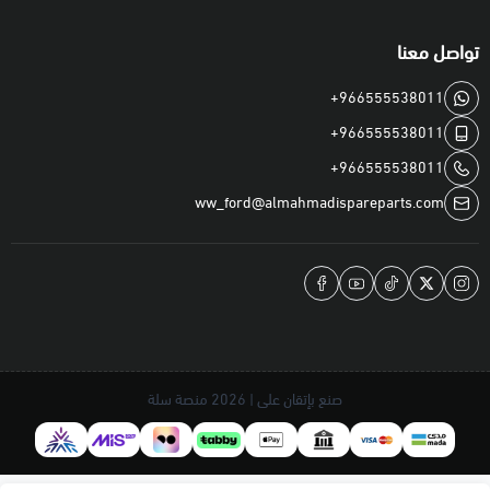
تواصل معنا
+966555538011
+966555538011
+966555538011
ww_ford@almahmadispareparts.com
صنع بإتقان على | 2026
منصة سلة