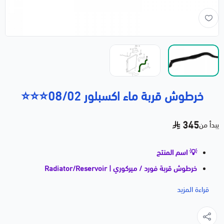
خرطوش قربة ماء اكسبلور 08/02⭐⭐⭐
345
يبدأ من
💡 اسم المنتج
خرطوش قربة فورد / ميركوري | Radiator/Reservoir
Hose | ⭐⭐⭐⭐
قراءة المزيد
📝 وصف مختصر
خرطوش قربة (Hose) بجودة ⭐⭐⭐⭐ عالية، يُستخدم لنقل