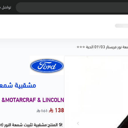
تواصل م
ريستار 07/03 الحبة ⭐⭐⭐
مشقبية شمعة نور فريس
d &MOTARCRAF & LINCOLN
138
161
🛠️
المنتج:مشقبية تثبيت شمعة النور (Headlight Mount Bracket) – فورد فريستار 2003-2007