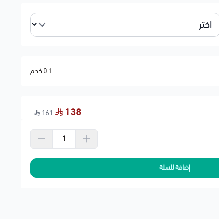
 لشركة الشحن
0.1 كجم
138
161
إضافة للسلة