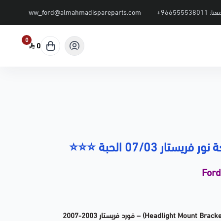
عنا:
+966555538011
ww_ford@almahmadispareparts.com
0
0
تار 07/03 الحبة ⭐⭐⭐
For