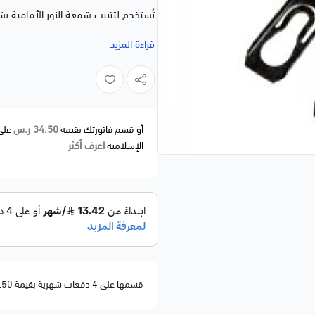
تُستخدم لتثبيت شمعة النور الأمامية بشكل
🚗
الموديلات المتوافقة:
قراءة المزيد
FORD
🔵
FREESTAR — من 2003 إلى 2007
✅
المواصفات والمميزات:
34.50 ر.س
أو قسم فاتورتك بقيمة
على
✔️ قاعدة تثبيت قوية لشمعة النور الأما
اعرف أكثر
الإسلامية
✔️ مصنوعة من بلاستيك مقوّى أو معد
✔️ بديل ممتاز للمواصفات الأصلية (OEM)
✔️ سهلة التركيب – بدون تعديل
✔️ تدعم الثبات وتمنع كسر أو اهتزاز الش
🚚
معلومات الشحن:
⏱️ التوصيل خلال 1 إلى 3 أيام عمل
قسمها على 4 دفعات شهرية بقيمة 34.50
📦 تغليف آمن ضد الكسر