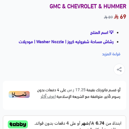
GMC & CHEVROLET & HUMMER
69
89
💡 اسم المنتج
رشاش مساحة شفروليه كروز | Washer Nozzle | موديلات
2010–2016
قراءة المزيد
📝 وصف مختصر
رشاش مساحة أمامي عالي الجودة، يرش الماء على الزجاج
لتسهيل تنظيفه وتحسين وضوح الرؤية. بديل مطابق للأصلي
OEM Fitment، مناسب لشفروليه كروز من 2010 إلى 2016.
17.25 ر.س
أو قسم فاتورتك بقيمة
على
4
دفعات بدون
اعرف أكثر
رسوم تأخير، متوافقة مع الشريعة الإسلامية
🚗 الموديلات المتوافقة
CHEVROLET
• Cruze — 2010–2016
⚙️ مواصفات المنتج