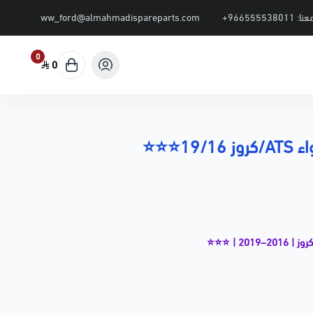
عنا:
+966555538011
ww_ford@almahmadispareparts.com
0
0
19/16⭐⭐⭐
ء (Engine Air Filter) بجودة ⭐⭐⭐ عالية، ينقّي الهواء الداخل للمكينة من الأتربة والشوائب،
ليل استهلاك الوقود وإطالة عمر المكينة.