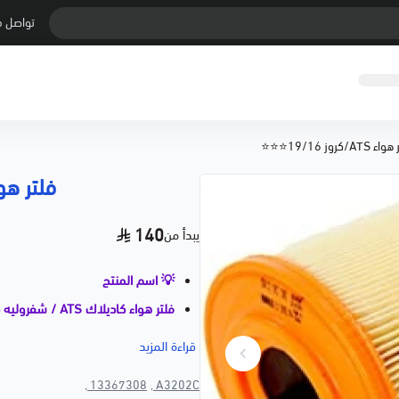
تواصل م
 ATS/كروز 19/16⭐⭐⭐
فلتر هواء ATS/كروز 
140
يبدأ من
💡 اسم المنتج
فلتر هواء كاديلاك ATS / شفروليه كروز | 2016–2019 | ⭐⭐⭐
📝 وصف مختصر
قراءة المزيد
فلتر هوا
13367308 ,
A3202C ,
ويساعد على تحسين أداء المحرك وتق