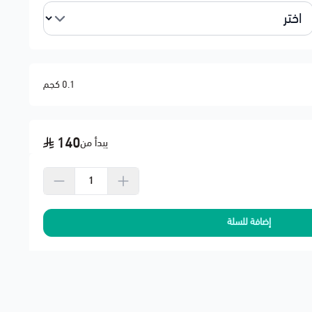
 قبل الطلب
0.1 كجم
كة العربية السعودية ودول الخليج
حنة لشركة النقل
140
يبدأ من
إضافة للسلة