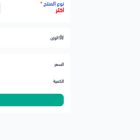
نوع المنتج
*
🛠️ ملاحظات المحمادي
اختر
✅ يُنصح بتغيير الفلتر كل 10,000 – 15,000 كم أو حسب استخدام السيارة
✅ التأكد من رقم المكينة والموديل
الوزن
🚚 يتوفر توصيل لجميع مناطق الممل
🚚 تنتهي مسؤوليتنا بعد تسليم الش
السعر
الكمية