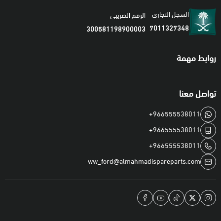
السجل التجاري
الرقم الضريبي
7011327348
300581198900003
روابط مهمة
تواصل معنا
+966555538011
+966555538011
+966555538011
ww_ford@almahmadispareparts.com