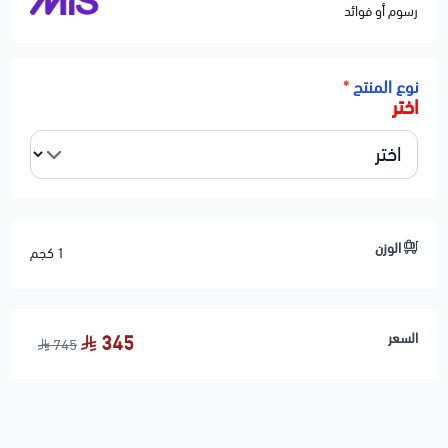
رسوم أو فوائد
نوع المنتج
*
اختر
الوزن
1 كجم
السعر
345
745