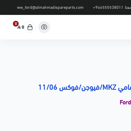
عنا:
+966555538011
ww_ford@almahmadispareparts.com
0
0
وكس 11/06
For