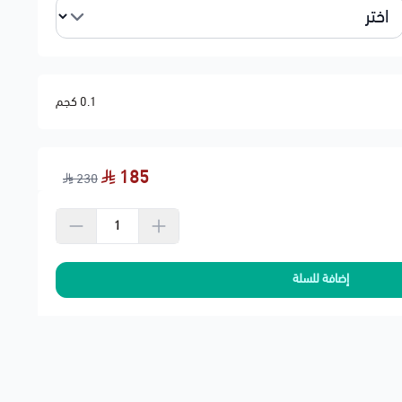
0.1 كجم
185
230
إضافة للسلة