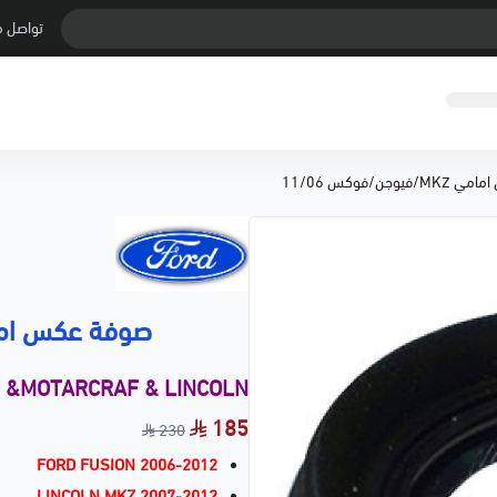
تواصل م
وجن/فوكس 11/06
صوفة عكس امامي MKZ/فيوجن/ف
d &MOTARCRAF & LINCOLN
185
230
FORD FUSION 2006-2012
LINCOLN MKZ 2007-2012